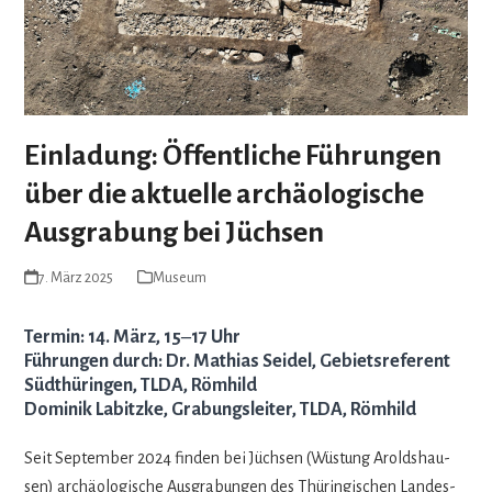
Einladung: Öffentliche Führungen
über die aktuelle archäologische
Ausgrabung bei Jüchsen
7. März 2025
Museum
Termin: 14. März, 15‒17 Uhr
Führungen durch: Dr. Mathias Seidel, Gebietsreferent
Südthüringen, TLDA, Römhild
Dominik Labitzke, Grabungsleiter, TLDA, Römhild
Seit Sep­tem­ber 2024 fin­den bei Jüch­sen (Wüs­tung Arolds­hau­
sen) archäo­lo­gi­sche Aus­gra­bun­gen des Thü­rin­gi­schen Lan­des­