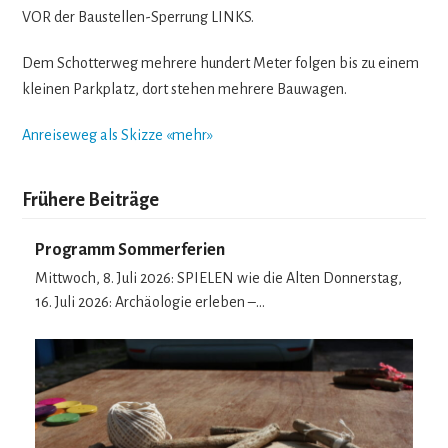
VOR der Bau­stel­len-Sper­rung LINKS.
Dem Schot­ter­weg meh­rere hun­dert Meter fol­gen bis zu einem
klei­nen Park­platz, dort ste­hen meh­rere Bauwagen.
Anrei­se­weg als Skizze «mehr»
Frühere Beiträge
Programm Sommerferien
Mittwoch, 8. Juli 2026: SPIELEN wie die Alten Donnerstag,
16. Juli 2026: Archäologie erleben –…