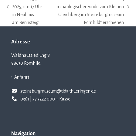
2025, um 17 Uhr
archäologischer Funde vom Kleinen
vorheriger
Nächster
in Neuhaus
Gleichberg im Steinsburgmuseum
Beitrag:
Beitrag:
am Rennsteig
Römhild“ erschienen
Adresse
Waldhaussiedlung 8
98630 Römhild
› Anfahrt
steinsburgmuseum@tlda.thueringen.de
0361 | 57 3222 000 – Kasse
Navigation