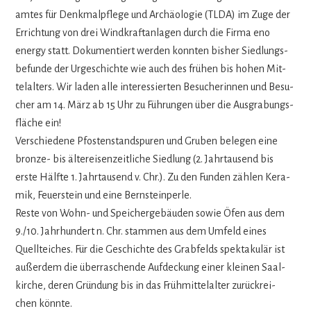
am­tes für Denk­mal­pflege und Archäo­lo­gie (TLDA) im Zuge der
Errich­tung von drei Wind­kraft­an­la­gen durch die Firma eno
energy statt. Doku­men­tiert wer­den konn­ten bis­her Sied­lungs­
be­funde der Urge­schichte wie auch des frü­hen bis hohen Mit­
tel­al­ters. Wir laden alle inter­es­sier­ten Besu­che­rin­nen und Besu­
cher am 14. März ab 15 Uhr zu Füh­run­gen über die Aus­gra­bungs­
flä­che ein!
Ver­schie­dene Pfos­ten­stand­spu­ren und Gru­ben bele­gen eine
bronze- bis älte­rei­sen­zeit­li­che Sied­lung (2. Jahr­tau­send bis
erste Hälfte 1. Jahr­tau­send v. Chr.). Zu den Fun­den zäh­len Kera­
mik, Feu­er­stein und eine Bernsteinperle.
Reste von Wohn- und Spei­cher­ge­bäu­den sowie Öfen aus dem
9./10. Jahr­hun­dert n. Chr. stam­men aus dem Umfeld eines
Quell­tei­ches. Für die Geschichte des Grab­felds spek­ta­ku­lär ist
außer­dem die über­ra­schende Auf­de­ckung einer klei­nen Saal­
kir­che, deren Grün­dung bis in das Früh­mit­tel­al­ter zurück­rei­
chen könnte.