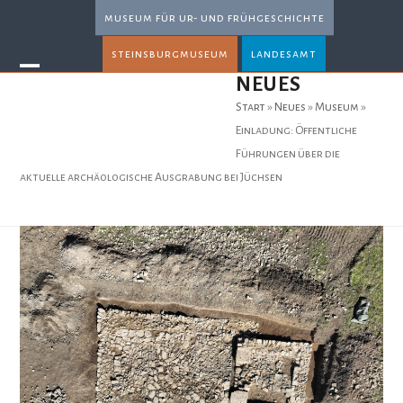
Skip
museum für ur- und frühgeschichte
to
steinsburgmuseum
landesamt
content
Open
Close
NEUES
mobile
mobile
Start
»
Neues
»
Museum
»
menu
menu
Einladung: Öffentliche
Führungen über die
aktuelle archäologische Ausgrabung bei Jüchsen