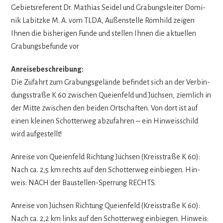
Gebiets­re­fe­rent Dr. Mathias Sei­del und Gra­bungs­lei­ter Domi­
nik Lab­itzke M. A. vom TLDA, Außen­stelle Röm­hild zei­gen
Ihnen die bis­he­ri­gen Funde und stel­len Ihnen die aktu­el­len
Gra­bungs­be­funde vor
Anrei­se­be­schrei­bung:
Die Zufahrt zum Gra­bungs­ge­lände befin­det sich an der Ver­bin­
dungs­straße K 60 zwi­schen Quei­en­feld und Jüch­sen, ziem­lich in
der Mitte zwi­schen den bei­den Ort­schaf­ten. Von dort ist auf
einen klei­nen Schot­ter­weg abzu­fah­ren ‒ ein Hin­weis­schild
wird aufgestellt!
Anreise von Quei­en­feld Rich­tung Jüch­sen (Kreis­straße K 60):
Nach ca. 2,5 km rechts auf den Schot­ter­weg ein­bie­gen. Hin­
weis: NACH der Bau­stel­len-Sper­rung RECHTS.
Anreise von Jüch­sen Rich­tung Quei­en­feld (Kreis­straße K 60):
Nach ca. 2,2 km links auf den Schot­ter­weg ein­bie­gen. Hin­weis: