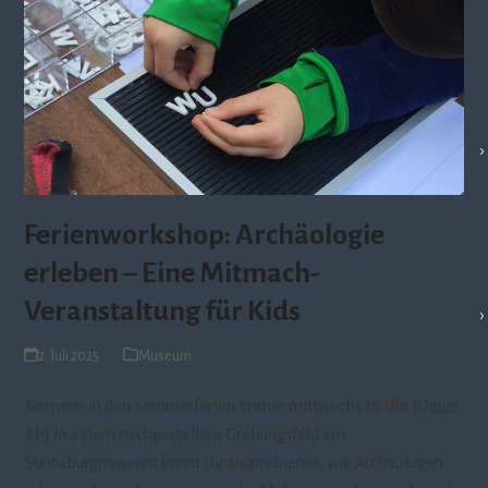
Ferienworkshop: Archäologie
erleben – Eine Mitmach-
Veranstaltung für Kids
2. Juli 2025
Museum
Termine: in den Sommerferien immer mittwochs 10 Uhr (Dauer:
2 h) In einem nachgestellten Grabungsfeld am
Steinsburgmuseum könnt Ihr ausprobieren, wie Archäologen