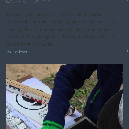
2. Juli 2025
Museum
Termine: Donnerstag, 03. Juli 2025 (Dauer: 2 h) Lust auf
Zeitvertreib ganz ohne Handy, Laptop, Computer und Co? Ihr
könnt Spiele ausprobieren, die die Kinder in alten Zeiten
gespielt haben: wir hüpfen, kullern, werfen Kegel ab und: Wir
basteln einen „Schnurrer“,…
Weiterlesen