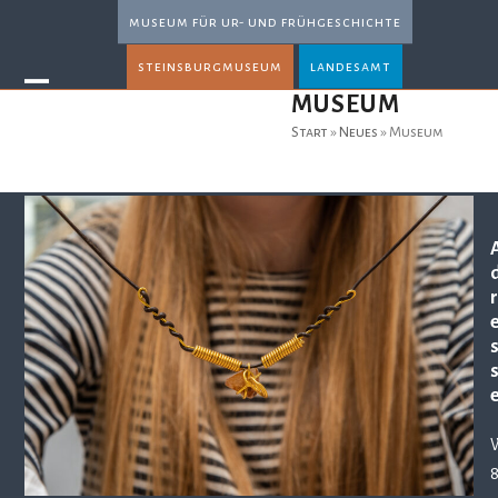
Skip
museum für ur- und frühgeschichte
to
steinsburgmuseum
landesamt
content
Open
Close
MUSEUM
mobile
mobile
Start
»
Neues
»
Museum
menu
menu
r
W