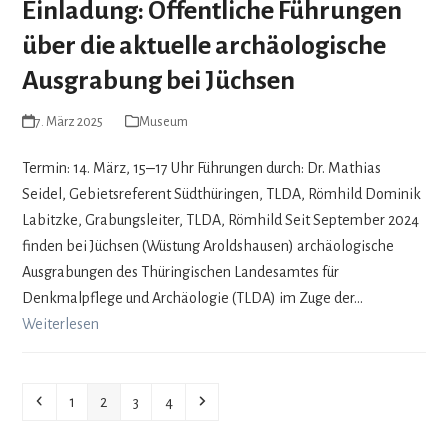
Einladung: Öffentliche Führungen
über die aktuelle archäologische
Ausgrabung bei Jüchsen
7. März 2025
Museum
Termin: 14. März, 15‒17 Uhr Führungen durch: Dr. Mathias
Seidel, Gebietsreferent Südthüringen, TLDA, Römhild Dominik
Labitzke, Grabungsleiter, TLDA, Römhild Seit September 2024
finden bei Jüchsen (Wüstung Aroldshausen) archäologische
Ausgrabungen des Thüringischen Landesamtes für
Denkmalpflege und Archäologie (TLDA) im Zuge der…
Weiterlesen
Vorheriger
Seite
Seite
Seite
Seite
Vorwärts
1
2
3
4