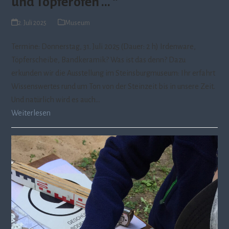
und Töpferöfen … “
2. Juli 2025
Museum
Termine: Donnerstag, 31. Juli 2025 (Dauer: 2 h) Irdenware,
Töpferscheibe, Bandkeramik? Was ist das denn? Dazu
erkunden wir die Ausstellung im Steinsburgmuseum: Ihr erfahrt
Wissenswertes rund um Ton von der Steinzeit bis in unsere Zeit.
Und natürlich wird es auch…
Weiterlesen