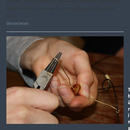
arbeiten. Es wird gemessen, gebuddelt, gepinselt, gesiebt und
dokumentiert. Und wer weiß, womöglich grabt Ihr auch die
ein…
Weiterlesen
r
i